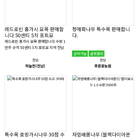
레드로빈 홍가시 묘목 판매합
청매화나무 특수목 판매합니
니다 50센티 5치 포트묘
다.
레드로빈 홍가시 묘목 판매합니다 수량 1
만주 규격 50센티 5치 포트묘 지역 전남
고흥군 연락처 010-2609-1458 ..
전남
전남
하늘천(전남)
푸른꽃농원
특수목 호랑가시나무 30점 수
자엽배롱나무 (블랙다이아몬