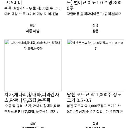
고: 5미터
드) 털이묘 0.5~1.0 수량:300
0주
수 목: 호랑가시나무 둘 레; 30점 수 고: 5
미터 예상 수 폭: 4미터 예상 지 역: 전남
자엽배롱(블랙다이아몬드) 규격:털이묘
해남 가 격: 작상 250만원 연락처: 010 2
0.5~1.0 수량:3000주 지역:전남강진 문
479 0001 ..
의:010 5122 5894
전남
전남
세룡 해남
상준
치자,개나리,황매화,피라칸사
남천 포트묘 약 1,000주 정도
스,꽝꽝나무,조팝,눈주목
크기 0.5~0.7
수종 및 규격 : 치자, 개나리,황매화,피라
남천 포트묘 약 1,000주정도 크기 0.5~
칸사스,꽝꽝나무,조팝, 눈주목2. 크기 :
0.7 나무심기 좋은 계절입니다 뿌리가 튼
0.3 이상 3. 보유수량 : 대량4. 재배 ..
실해서 언제나 식재 해도 하자없습니다.
전화나 문자로 연락 주시면 성실히 답..
전남
전남