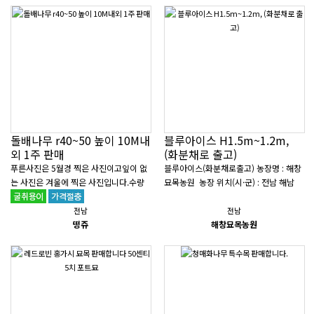
돌배나무 r40~50 높이 10M내
블루아이스 H1.5m~1.2m,
외 1주 판매
(화분채로 출고)
푸른사진은 5월경 찍은 사진이고잎이 없
블루아이스(화분채로출고) 농장명 : 해창
는 사진은 겨울에 찍은 사진입니다.수량
묘목농원 ​ 농장 위치(시·군) : 전남 해남
은 뭐 흘러넘쳐서 매년 가지가 열매때문
군 삼산면 해남화산로 613번지 ​농장 운
에 무게를 못견뎌서 부러집니다. 1..
영 기간 : 연중 ​ 농장 규모 : 3..
전남
전남
떵쥬
해창묘목농원