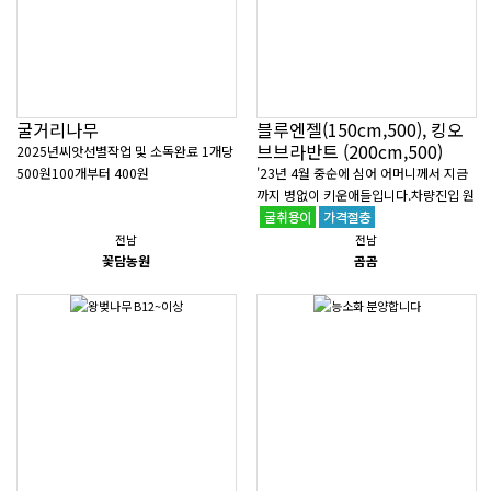
굴거리나무
블루엔젤(150cm,500), 킹오
브브라반트 (200cm,500)
2025년씨앗선별작업 및 소독완료 1개당
500원100개부터 400원
'23년 4월 중순에 심어 어머니께서 지금
까지 병없이 키운애들입니다.차량진입 원
활, 작업여건 좋음 킹오브브라반트와 블
루엔젤을 500주씩 각각 구매 가능..
전남
전남
꽃담농원
곰곰