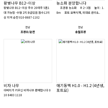
왕벚나무 B12~이상
능소화 분양합니다
왕벚나무 B12~이상 주수 20여주 5톤1
조경용 능소화​ R 2~3점​ 높이 : 1.
대 가능함 -수형 2지 B급있음 점수12이
8m​ 포토 묘목식재, 외대로 관리​&..
상 지역 순천 010-8687-1102
전남
전남
조경수/순천
송월조경
비자 나무
애기동백 H1.0 - H1.2 (4년생,
포트묘)
아버지가 키우신 비자나무 판매합니다 0
10 8483 1118