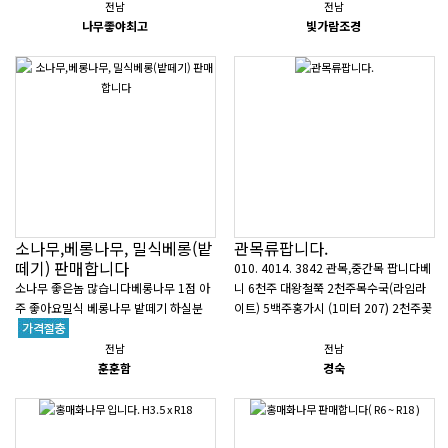
전남
전남
나무좋야최고
빛가람조경
소나무,베롱나무, 밀식베롱(밭
관목류팝니다.
떼기) 판매합니다
010. 4014. 3842 관목,중간목 팝니다베
소나무 좋은놈 많습니다베롱나무 1점 아
니 6천주 대왕철쭉 2천주목수국(라임라
주 좋아요밀식 베롱나무 밭떼기 하실분
이트) 5백주홍가시 (1미터 207) 2천주꽃
구합니다200그루 있습니다20년전 3만5
댕강 1미터 2백주남천 ( 80~100..
천원에 사와서 심었습니다..
전남
전남
훈훈함
경숙