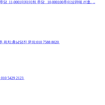
11,0001미터이하 주당 10,000100주이상판매 선호. ..
#조경수팝니다 설구화 품목: 설구화 규격:H1.5xR2 수량:1000주 위치:충남당진 문의:010 7588 8020
0 5429 2123