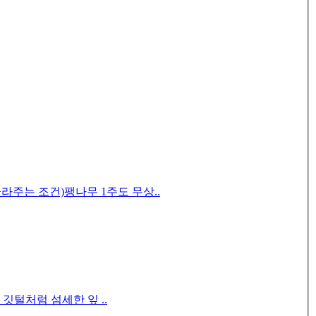
골라주는 조건)팽나무 1주도 무상..
털처럼 섬세한 잎 ..