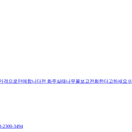
만매합니다전 화주실때나무몰보고전화한다고하세요 010~8815
팝니다 R2점, H180 ~ 200 충남 논산입니다 010-2300-3494