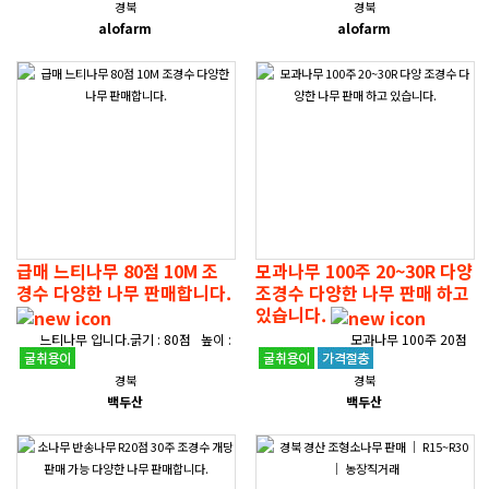
경북
경북
상이합니다.경상북도 포항시 북구 흥해읍
북구 흥해읍, 경상북도 영해읍에 위치해
alofarm
alofarm
에 위치해 있으며조경 공사도 가능..
있으며조경 공사도 가능합니다.다..
급매 느티나무 80점 10M 조
모과나무 100주 20~30R 다양
경수 다양한 나무 판매합니다.
조경수 다양한 나무 판매 하고
있습니다.
느티나무 입니다.굵기 : 80점 높이 :
모과나무 100주 20점
10M위치 : 경상북도 칠곡군 북삼읍보유
~30점 다양합니다. 수형이 ..
경북
경북
중금액 : 150만원 ..
백두산
백두산