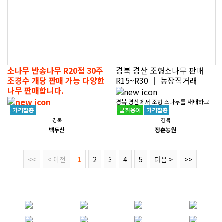
소나무 반송나무 R20점 30주
경북 경산 조형소나무 판매 │
조경수 개당 판매 가능 다양한
R15~R30 │ 농장직거래
나무 판매합니다.
경북 경산에서 조형 소나무를 재배하고
24.03.25일 모습위치 : 경상북도 성주
있는 장춘농원입니다. 연락처: 010-254
경북
경북
군 성주읍굵기 : 20점보유수량 : 30주 정
4-0132조형소나무 R20~R40, H2.0~H
백두산
장춘농원
도개당 가격 : 30만원문의전화 : 010-38
3.5 (90주)재배송 R12~R20, H..
09-9960..
<<
< 이전
1
2
3
4
5
다음 >
>>