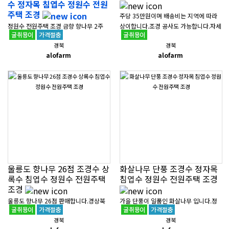
수 정자목 침엽수 정원수 전원
주택 조경
주당 35만원이며 배송비는 지역에 따라
정원수 전원주택 조경 금향 향나무 2주
상이합니다.조경 공사도 가능합니다.자세
입니다.상차가 3,600만원이며 배송비는
한 문의는 톡톡이나 판매자 연락처로 유
경북
경북
지역에 따라 상이합니다.2주 일괄 또는 1
선연락 부탁드리겠습니다...
alofarm
alofarm
주씩 구매도 가능합니다.경상북도 포..
울릉도 향나무 26점 조경수 상
화살나무 단풍 조경수 정자목
록수 침엽수 정원수 전원주택
침엽수 정원수 전원주택 조경
조경
울릉도 향나무 26점 판매합니다.경상북
가을 단풍이 일품인 화살나무 입니다.정
도 포항시 북구 흥해읍에 위치해 있으며
자목, 조경수로도 손색이 없는 사이즈입
경북
경북
조경 공사도 가능합니다.다른 조경수도
니다.수고는 2.5M 내외 수폭은 2M 내외