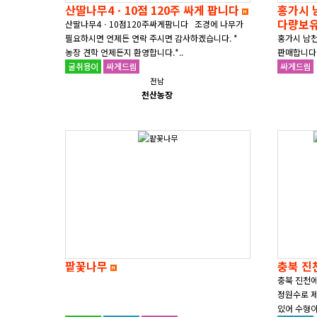
산딸나무4ㆍ10점 120주 싸게 팝니다
홍가시 
다량보유
산딸나무4ㆍ10점120주싸게팜니다 조경에 나무가
필요하시면 언제든 연락 주시면 감사하겠습니다. *
홍가시 남천
농장 견학 언제든지 환영합니다.*..
판매합니다.
주시면 감사
전남
천산농장
팥꽃나무
충북 진
충북 진천에
정원수로 제
있어 수형이