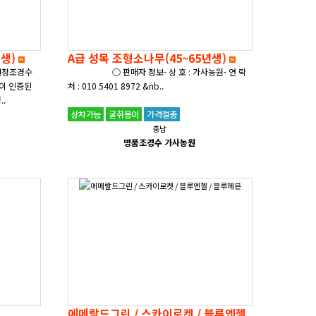
년생)
A급 성목 조형소나무(45~65년생)
선정조경수
○ 판매자 정보- 상 호 : 가사농원- 연 락
이 인증된
처 : 010 5401 8972 &nb..
 ○ 성..
충남
명품조경수 가사농원
에메랄드그린 / 스카이로켓 / 블루엔젤