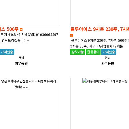
스 500주
 H 0.8 ~1.5 M 문의: 01036064497
면 연락드리겠습니다~
블루아이스 9치분 230주, 7치분 500
9치분 80주, 자귀나무(합한화) 7치분
50주 &nbs..
전남
전남
와우농원
와우농원