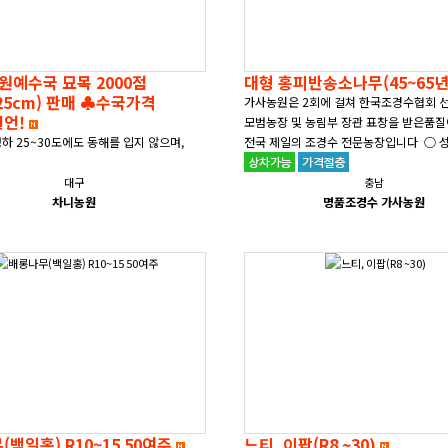
 원예수국 묘목 2000점
대형 홍피반송소나무(45~65
~25cm) 판매 ♣수국가격
가사농원은 2회에 걸쳐 한국조경수협회 
선언!
모범농장 및 농림부 장관 표창을 받은품질
하 25~30도에도 동해를 입지 않으며,
전국 제일의 조경수 전문농장입니다
로서 계절에 관계없이 이식이
 높이 15~25cm이며 둘레는 12cm
대구
충남
.목수..
차니농원
명품조경수 가사농원
백일홍) R10~15 50여주
느티, 이팝(R8 ~30)