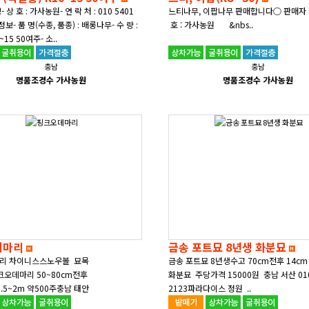
 : 010 5401
느티나무, 이팝나무 판매합니다○ 판매자 
종) : 배롱나무- 수 량 :
호 : 가사농원 &nbs..
직경(R) 10~15 50여주- 소..
충남
충남
명품조경수 가사농원
명품조경수 가사농원
데마리
금송 포트묘 8년생 화분묘
리 차이니스스노우볼 묘목
금송 포트묘 8년생수고 70cm전후 14cm
오데마리 50~80cm전후
화분묘 주당가격 15000원 충남 서산 010
1.5~2m 약500주충남 태안
2123파라다이스 정원 ..
 ..