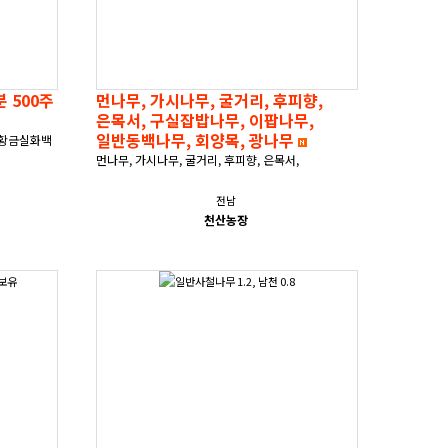
블루아이스 9치분 230주, 7치분 500주
먼나무, 가시나무, 굴거리, 후피향,
은목서, 구실잡밥나무, 이팝나무,
일반동백나무, 회양목, 광나무
주 황금실화백
먼나무, 가시나무, 굴거리, 후피향, 은목서,
구실잡밥나무 판매합니다이팝나무, 일반동백,
애기동백, 회양목, 광나무 팝니다. 신안 자..
전남
천산농장