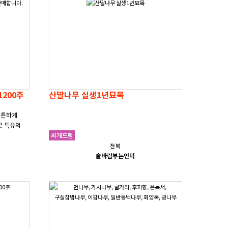
산딸나무 실생1년묘목
튼튼하게
은 특유의
 ..
전북
솔바람부는언덕