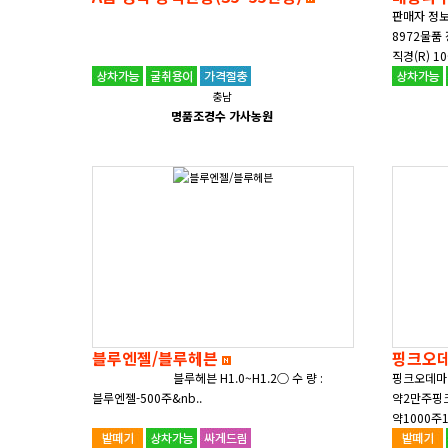
판매자 정보- 상 호 : 가사농원- 연 락 처
8972​​물품 정보- 품 명(수종, 품
충남
명품조경수 가사농원
블루엔젤/블루헤븐
핑크오
블루헤븐 H1.0~H1.2○ 수 량 :
핑크오데마
블루엔젤-500주&nb..
약2만주핑크
약1000주
더빌리지농원