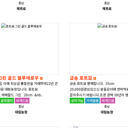
충남
충남
채프로
채프로
그린 골드 블루애로우
금송 포트묘
설립 이래 최상급 품질만을 거래하여22년 간
금송 포트묘 판매합니다. 35cm
아온 대림농장입니다. 포트묘
20,000원관심있으신 분들은아래 연락처
 에메랄드 그린 20cm &nb..
문의주시기 바랍니다.조경 경력 38년의 
대표님께서 직..
충남
충남
대림농장
대림농장