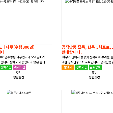
모과나무(수령300년)
공작단풍 묘목, 삽목 5치포트, 1200주
니다
판매합니다.
300년수령된 나무입니다 모과열매가
하우스 안에서 정성껏 삽목하여 뿌리를 
열립니다 상차도 가능합니다 많은 문의
내린 공작단풍 5치 포트입니다. 공작단풍
사합니다~~^^..
늘어지는 우아한 수형과 깃털처럼 섬세한 잎
경기
충남
향림농장
청람조경