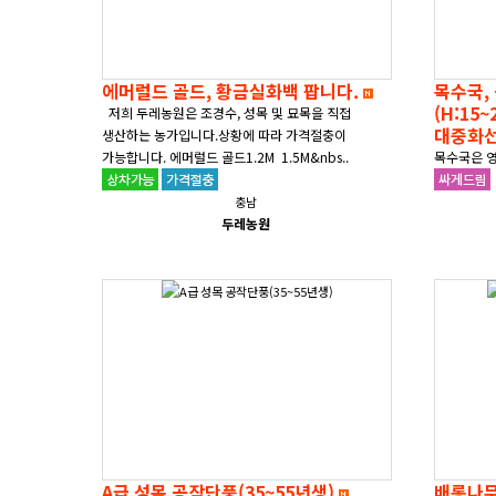
에머럴드 골드, 황금실화백 팝니다.
목수국,
(H:15
저희 두레농원은 조경수, 성목 및 묘목을 직접
대중화
생산하는 농가입니다.상황에 따라 가격절충이
가능합니다. 에머럴드 골드1.2M 1.5M&nbs..
목수국은 영
포트묘목으
가능합니다.
충남
두레농원
포트묘입니다
A급 성목 공작단풍(35~55년생)
배롱나무(