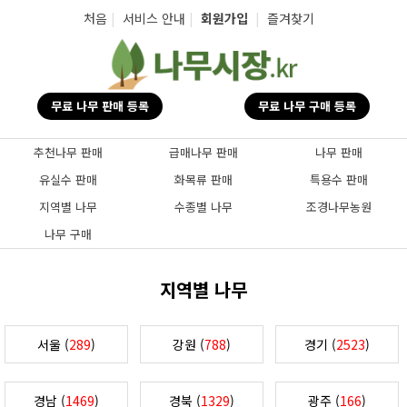
탑메뉴 바로가기
본문 바로가기
처음
|
서비스 안내
|
회원가입
|
즐겨찾기
무료 나무 판매 등록
무료 나무 구매 등록
추천나무 판매
급매나무 판매
나무 판매
유실수 판매
화목류 판매
특용수 판매
지역별 나무
수종별 나무
조경나무농원
나무 구매
지역별 나무
서울 (
289
)
강원 (
788
)
경기 (
2523
)
경남 (
1469
)
경북 (
1329
)
광주 (
166
)